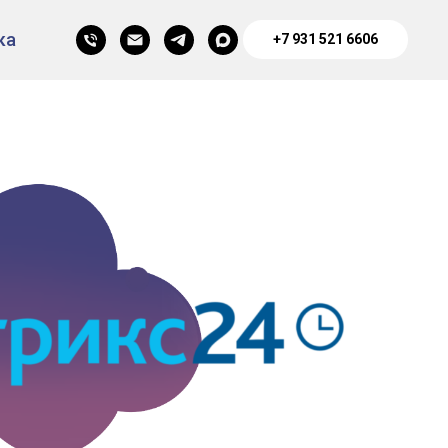
ка
+7 931 521 6606