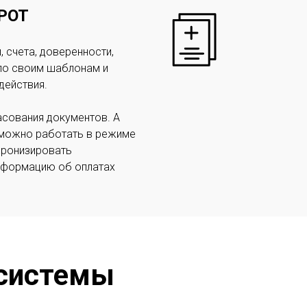
РОТ
, счета, доверенности,
 по своим шаблонам и
действия.
асования документов. А
С можно работать в режиме
нхронизировать
информацию об оплатах
 системы